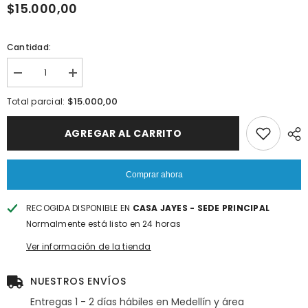
$15.000,00
Cantidad:
Reducir
Aumentar
la
la
cantidad
cantidad
$15.000,00
Total parcial:
de
de
Cuerda
Cuerda
Sujeción
Sujeción
AGREGAR AL CARRITO
Violin
Violin
4/4
4/4
A.
A.
Breton
Breton
Comprar ahora
RECOGIDA DISPONIBLE EN
CASA JAYES - SEDE PRINCIPAL
Normalmente está listo en 24 horas
Ver información de la tienda
NUESTROS ENVÍOS
Entregas 1 - 2 días hábiles en Medellín y área