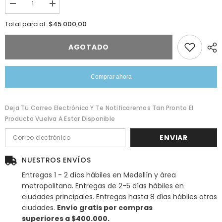
Reducir
Aumentar
la
la
cantidad
cantidad
$45.000,00
Total parcial:
de
de
Encordado
Encordado
Guitarra
Guitarra
AGOTADO
Eléctrica
Eléctrica
NYXL1152
NYXL1152
Comprar ahora
Deja Tu Correo Electrónico Y Te Notificaremos Tan Pronto El
Producto Vuelva A Estar Disponible
ENVIAR
NUESTROS ENVÍOS
Entregas 1 - 2 días hábiles en Medellín y área
metropolitana. Entregas de 2-5 días hábiles en
ciudades principales. Entregas hasta 8 días hábiles otras
ciudades.
Envío gratis por compras
superiores a $400.000.