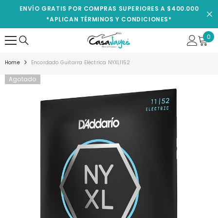
IR AL CONTENIDO
ENVÍO GRATIS POR COMPRAS SUPERIORES A $400.000
*APLICAN TÉRMINOS Y CONDICIONES*
0
0
ite
Home
Encordado Guitarra Eléctrica NYXL1152
Agotado