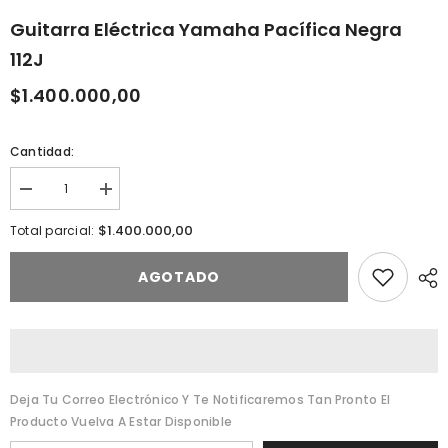
Guitarra Eléctrica Yamaha Pacífica Negra
112J
$1.400.000,00
Cantidad:
Reducir
Aumentar
la
la
cantidad
cantidad
$1.400.000,00
Total parcial:
de
de
Guitarra
Guitarra
Eléctrica
Eléctrica
AGOTADO
Yamaha
Yamaha
Pacífica
Pacífica
Negra
Negra
112J
112J
Deja Tu Correo Electrónico Y Te Notificaremos Tan Pronto El
Producto Vuelva A Estar Disponible