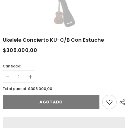
Ukelele Concierto KU-C/B Con Estuche
$305.000,00
Cantidad:
Reducir
Aumentar
la
la
cantidad
cantidad
$305.000,00
Total parcial:
de
de
Ukelele
Ukelele
Concierto
Concierto
AGOTADO
KU-
KU-
C/B
C/B
Con
Con
Estuche
Estuche