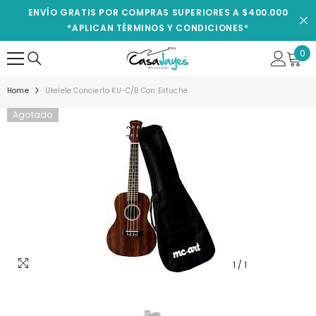
IR AL CONTENIDO
ENVÍO GRATIS POR COMPRAS SUPERIORES A $400.000
*APLICAN TÉRMINOS Y CONDICIONES*
0
0
ite
Home
Ukelele Concierto KU-C/B Con Estuche
Agotado
1
/
1