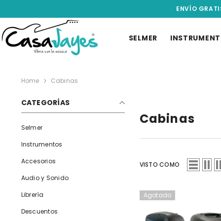
IR AL CONTENIDO
ENVÍO GRATI
SELMER
INSTRUMEN
Home
Cabinas
CATEGORÍAS
Cabinas
Selmer
Instrumentos
Accesorios
VISTO COMO
Audio y Sonido
Librería
Agotado
Descuentos