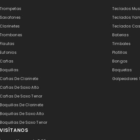
Trompetas
Teclados Mus
Saxofones
Teclados Ya
Clarinetes
Teclados Cas
Trombones
Baterias
Flautas
Timbales
Eufonios
Platillos
Cañas
Bongos
Boquillas
Baquetas
Cañas De Clarinete
Golpeadores 
Cañas De Saxo Alto
Cañas De Saxo Tenor
Boquillas De Clarinete
Boquillas De Saxo Alto
Boquillas De Saxo Tenor
VISÍTANOS