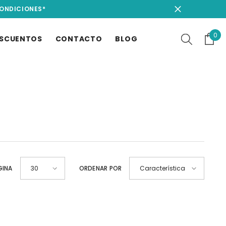
CONDICIONES*
0
0
SCUENTOS
CONTACTO
BLOG
it
GINA
ORDENAR POR
30
Características